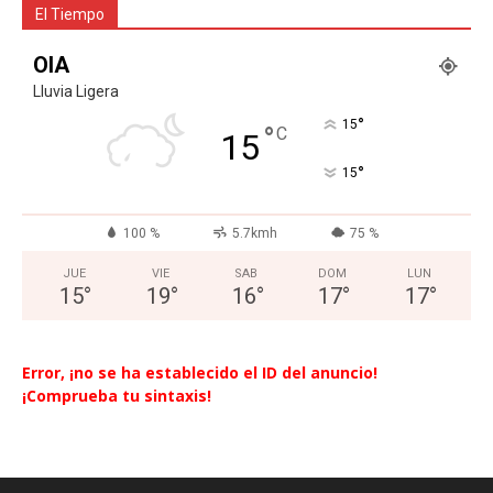
El Tiempo
OIA
Lluvia Ligera
°
15
°
C
15
°
15
100 %
5.7kmh
75 %
JUE
VIE
SAB
DOM
LUN
15
°
19
°
16
°
17
°
17
°
Error, ¡no se ha establecido el ID del anuncio!
¡Comprueba tu sintaxis!