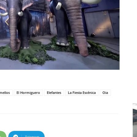
mellos
El Hormiguero
Elefantes
La Fiesta Escénica
Oia
p
Telegram