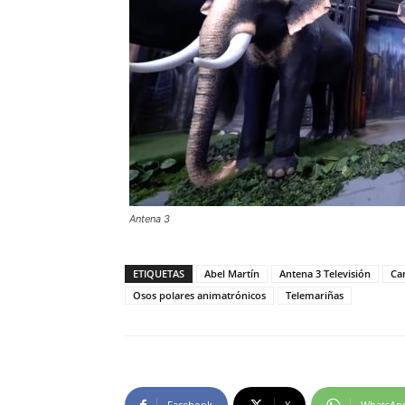
Antena 3
ETIQUETAS
Abel Martín
Antena 3 Televisión
Ca
Osos polares animatrónicos
Telemariñas
Facebook
X
WhatsAp