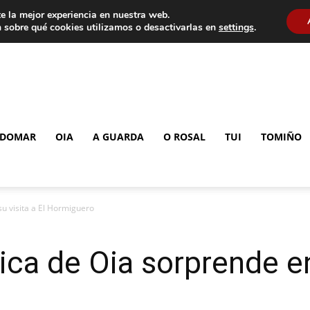
e la mejor experiencia en nuestra web.
 sobre qué cookies utilizamos o desactivarlas en
settings
.
DOMAR
OIA
A GUARDA
O ROSAL
TUI
TOMIÑO
su visita a El Hormiguero
ca de Oia sorprende en 