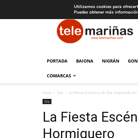
C
15
Aviso legal
Tarifas de publicidad
Oia
Utilizamos cookies para ofrecert
Puedes obtener más información
Telemariñas
PORTADA
BAIONA
NIGRÁN
GON
COMARCAS
Inicio
Oia
La Fiesta Escénica de Oia sorprende en 
Oia
La Fiesta Escéni
Hormiguero