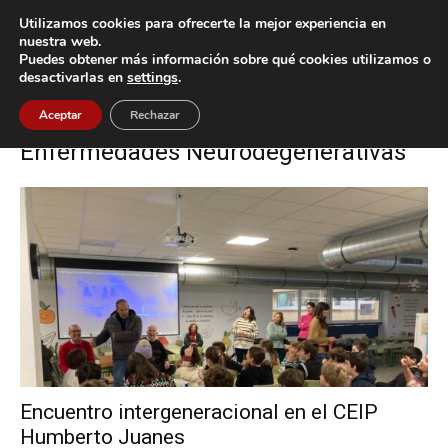
Utilizamos cookies para ofrecerte la mejor experiencia en
nuestra web.
Puedes obtener más información sobre qué cookies utilizamos o
Inicio
Etiquetas
Centro Municipal de Enfermedades
desactivarlas en
settings
.
Neurodegenerativas
Etiqueta: Centro Municipal de
Aceptar
Rechazar
Enfermedades Neurodegenerativas
Encuentro intergeneracional en el CEIP
Humberto Juanes