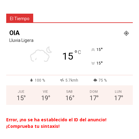
El Tiempo
OIA
Lluvia Ligera
°
15
°
C
15
°
15
100 %
5.7kmh
75 %
JUE
VIE
SAB
DOM
LUN
15
°
19
°
16
°
17
°
17
°
Error, ¡no se ha establecido el ID del anuncio!
¡Comprueba tu sintaxis!