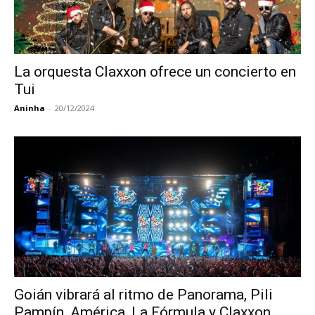
La orquesta Claxxon ofrece un concierto en
Tui
Aninha
-
20/12/2024
Goián vibrará al ritmo de Panorama, Pili
Pampín, América, La Fórmula y Claxxon