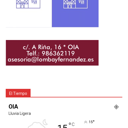
El Tiempo
OIA
Lluvia Ligera
°
15
°
C
15