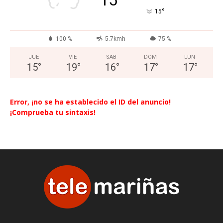
°
15
100 %
5.7kmh
75 %
JUE
VIE
SAB
DOM
LUN
15
°
19
°
16
°
17
°
17
°
Error, ¡no se ha establecido el ID del anuncio!
¡Comprueba tu sintaxis!