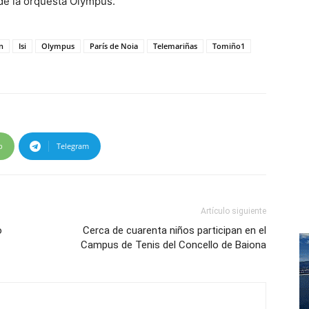
 de la orquesta Olympus.
n
Isi
Olympus
París de Noia
Telemariñas
Tomiño1
p
Telegram
Artículo siguiente
o
Cerca de cuarenta niños participan en el
Campus de Tenis del Concello de Baiona