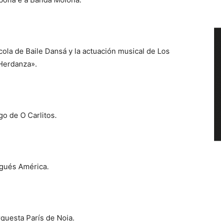
cola de Baile Dansá y la actuación musical de Los
 Herdanza».
go de O Carlitos.
igués América.
rquesta París de Noia.