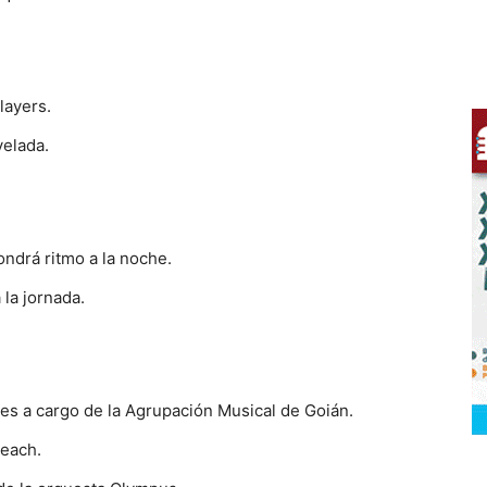
layers.
velada.
ondrá ritmo a la noche.
 la jornada.
lles a cargo de la Agrupación Musical de Goián.
Peach.