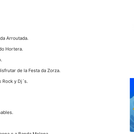
ada Arroutada.
do Hortera.
.
isfrutar de la Festa da Zorza.
 Rock y Dj´s.
hables.
mbona e a Banda Molona.