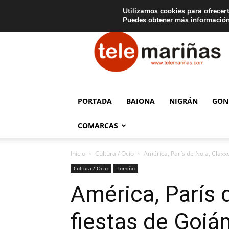
C
15
Aviso legal
Tarifas de publicidad
Oia
Utilizamos cookies para ofrecert
Puedes obtener más información
Telemariñas
PORTADA
BAIONA
NIGRÁN
GON
COMARCAS
Inicio
Cultura / Ocio
América, París de Noia, Claxx
Cultura / Ocio
Tomiño
América, París 
fiestas de Goiá