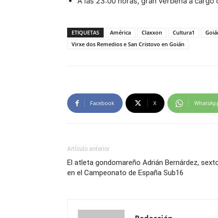
A las 23:00 horas, gran verbena a cargo
ETIQUETAS
América
Claxxon
Cultura1
Goiá
Virxe dos Remedios e San Cristovo en Goián
Facebook
X
WhatsAp
Artículo anterior
El atleta gondomareño Adrián Bernárdez, sext
en el Campeonato de España Sub16