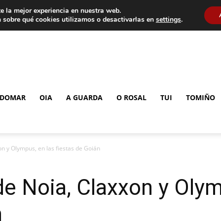
e la mejor experiencia en nuestra web.
 sobre qué cookies utilizamos o desactivarlas en
settings
.
DOMAR
OIA
A GUARDA
O ROSAL
TUI
TOMIÑO
on y Olympus, en las fiestas de Goián
de Noia, Claxxon y Olym
n