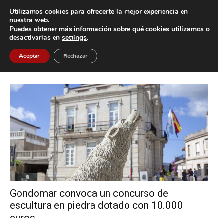
Utilizamos cookies para ofrecerte la mejor experiencia en
nuestra web.
Puedes obtener más información sobre qué cookies utilizamos o
Inicio
Etiquetas
Concurso de escultura en piedra
desactivarlas en
settings
.
Etiqueta: concurso de escultura en
Aceptar
Rechazar
piedra
Gondomar convoca un concurso de
escultura en piedra dotado con 10.000
euros