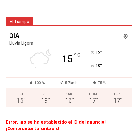
El Tiempo
OIA
Lluvia Ligera
°
15
°
C
15
°
15
100 %
5.7kmh
75 %
JUE
VIE
SAB
DOM
LUN
15
°
19
°
16
°
17
°
17
°
Error, ¡no se ha establecido el ID del anuncio!
¡Comprueba tu sintaxis!