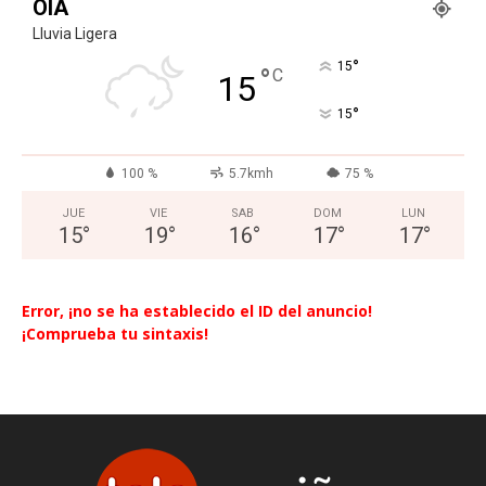
OIA
Lluvia Ligera
°
15
°
C
15
°
15
100 %
5.7kmh
75 %
JUE
VIE
SAB
DOM
LUN
15
°
19
°
16
°
17
°
17
°
Error, ¡no se ha establecido el ID del anuncio!
¡Comprueba tu sintaxis!