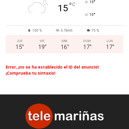
°
15
°
C
15
°
15
100 %
5.7kmh
75 %
JUE
VIE
SAB
DOM
LUN
15
°
19
°
16
°
17
°
17
°
Error, ¡no se ha establecido el ID del anuncio!
¡Comprueba tu sintaxis!