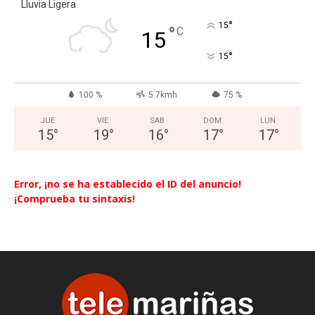
Lluvia Ligera
°
15
°
C
15
°
15
100 %
5.7kmh
75 %
JUE
VIE
SAB
DOM
LUN
15
°
19
°
16
°
17
°
17
°
Error, ¡no se ha establecido el ID del anuncio!
¡Comprueba tu sintaxis!