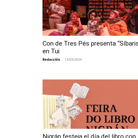
Con de Tres Pés presenta “Síbari
en Tui
Redacción
-
13/03/2024
Nigrán festeja el día del libro con