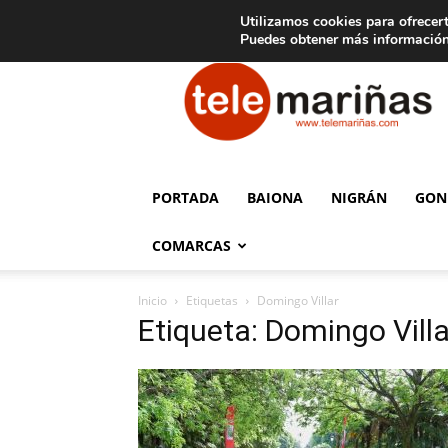
C
15
Aviso legal
Tarifas de publicidad
Oia
Utilizamos cookies para ofrecert
Puedes obtener más información
Telemariñas
PORTADA
BAIONA
NIGRÁN
GON
COMARCAS
Inicio
Etiquetas
Domingo Villar
Etiqueta: Domingo Villa