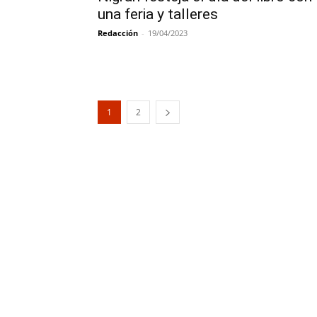
una feria y talleres
Redacción
-
19/04/2023
1
2