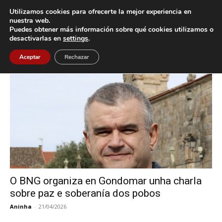
Utilizamos cookies para ofrecerte la mejor experiencia en
nuestra web.
Puedes obtener más información sobre qué cookies utilizamos o
Inicio
Etiquetas
Duarte Correa
desactivarlas en
settings
.
Etiqueta: Duarte Correa
Aceptar
Rechazar
O BNG organiza en Gondomar unha charla
sobre paz e soberanía dos pobos
Aninha
-
21/04/2026