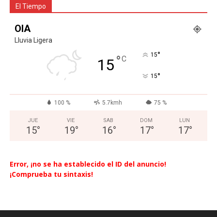
El Tiempo
OIA
Lluvia Ligera
°
15
°
C
15
°
15
100 %
5.7kmh
75 %
JUE
VIE
SAB
DOM
LUN
15
°
19
°
16
°
17
°
17
°
Error, ¡no se ha establecido el ID del anuncio!
¡Comprueba tu sintaxis!