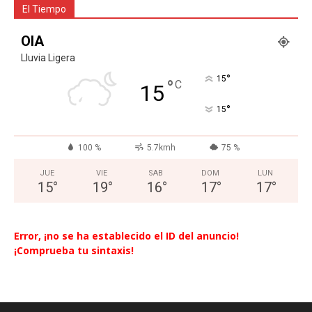
El Tiempo
OIA
Lluvia Ligera
°
15
°
C
15
°
15
100 %
5.7kmh
75 %
JUE
VIE
SAB
DOM
LUN
15
°
19
°
16
°
17
°
17
°
Error, ¡no se ha establecido el ID del anuncio!
¡Comprueba tu sintaxis!