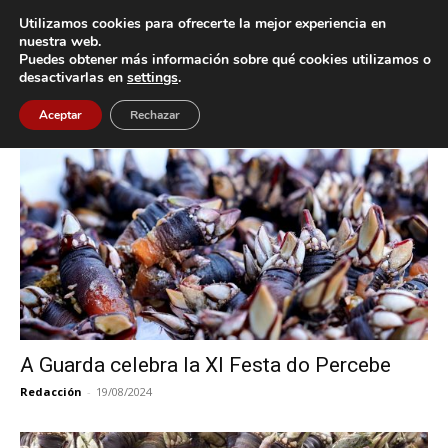
Utilizamos cookies para ofrecerte la mejor experiencia en
nuestra web.
Puedes obtener más información sobre qué cookies utilizamos o
Inicio
Etiquetas
Festa do Percebe
desactivarlas en
settings
.
Etiqueta: Festa do Percebe
Aceptar
Rechazar
A Guarda celebra la XI Festa do Percebe
Redacción
-
19/08/2024