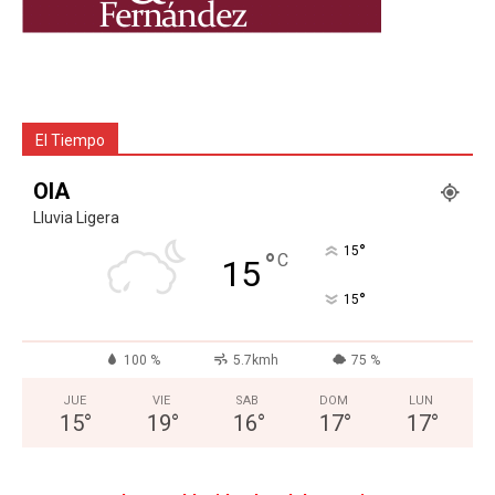
El Tiempo
OIA
Lluvia Ligera
°
15
°
C
15
°
15
100 %
5.7kmh
75 %
JUE
VIE
SAB
DOM
LUN
15
°
19
°
16
°
17
°
17
°