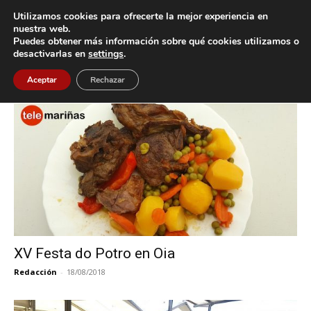
Utilizamos cookies para ofrecerte la mejor experiencia en
nuestra web.
Puedes obtener más información sobre qué cookies utilizamos o
Inicio
Etiquetas
Festa do Potro
desactivarlas en
settings
.
Etiqueta: Festa do Potro
Aceptar
Rechazar
XV Festa do Potro en Oia
Redacción
-
18/08/2018