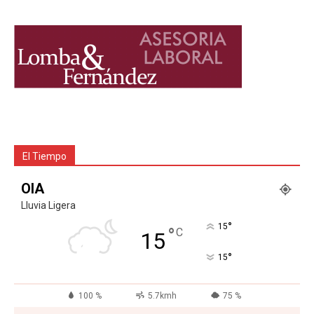
El Tiempo
OIA
Lluvia Ligera
°
15
°
C
15
°
15
100 %
5.7kmh
75 %