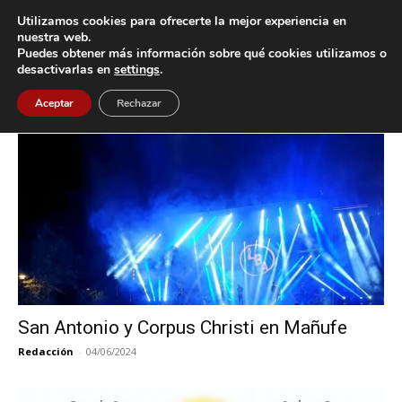
Utilizamos cookies para ofrecerte la mejor experiencia en
nuestra web.
Puedes obtener más información sobre qué cookies utilizamos o
Inicio
Etiquetas
Fiestas del Corpus Christi
desactivarlas en
settings
.
Etiqueta: Fiestas del Corpus Christi
Aceptar
Rechazar
San Antonio y Corpus Christi en Mañufe
Redacción
-
04/06/2024