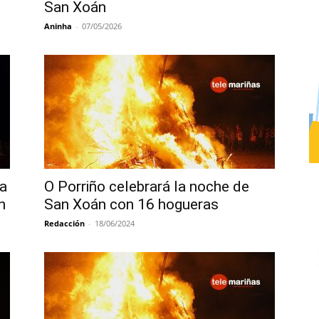
San Xoán
Aninha
-
07/05/2026
ra
O Porriño celebrará la noche de
n
San Xoán con 16 hogueras
Redacción
-
18/06/2024