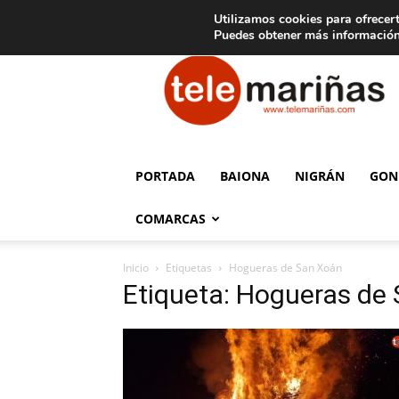
C
15
Aviso legal
Tarifas de publicidad
Oia
Utilizamos cookies para ofrecert
Puedes obtener más información
Telemariñas
PORTADA
BAIONA
NIGRÁN
GON
COMARCAS
Inicio
Etiquetas
Hogueras de San Xoán
Etiqueta: Hogueras de