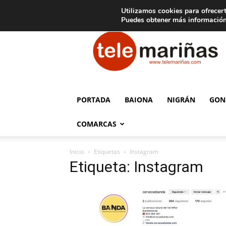
C
15
Aviso legal
Tarifas de publicidad
Oia
Utilizamos cookies para ofrecert
Puedes obtener más información
Telemariñas
PORTADA
BAIONA
NIGRÁN
GON
COMARCAS
Inicio
Etiquetas
Instagram
Etiqueta: Instagram