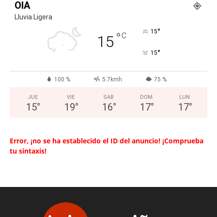
OIA
Lluvia Ligera
°
15
°
C
15
°
15
100 %
5.7kmh
75 %
JUE
VIE
SAB
DOM
LUN
15
°
19
°
16
°
17
°
17
°
Error, ¡no se ha establecido el ID del anuncio! ¡Comprueba
tu sintaxis!