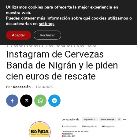
Utilizamos cookies para ofrecerte la mejor experiencia en
nuestra web.
Puedes obtener más información sobre qué cookies utilizamos o
Inicio
Nigrán
desactivarlas en
settings
.
Nigrán
Sucesos
Aceptar
Rechazar
Hackean la cuenta de
Instagram de Cervezas
Banda de Nigrán y le piden
cien euros de rescate
Por
Redacción
-
17/04/2025