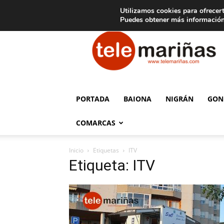
C
15
Aviso legal
Tarifas de publicidad
Oia
Utilizamos cookies para ofrecert
Puedes obtener más información
Telemariñas
PORTADA
BAIONA
NIGRÁN
GON
COMARCAS
Inicio
Etiquetas
ITV
Etiqueta: ITV