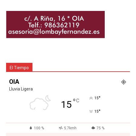
El Tiempo
OIA
Lluvia Ligera
°
15
°
C
15
°
15
100 %
5.7kmh
75 %