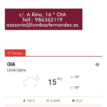
El Tiempo
OIA
Lluvia Ligera
°
15
°
C
15
°
15
100 %
5.7kmh
75 %