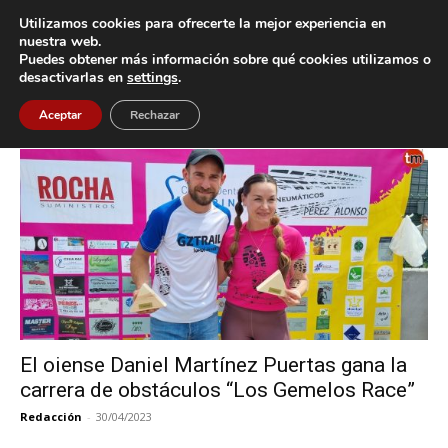
Utilizamos cookies para ofrecerte la mejor experiencia en
nuestra web.
Puedes obtener más información sobre qué cookies utilizamos o
Inicio
Etiquetas
Los Gemelos Race
desactivarlas en
settings
.
Etiqueta: Los Gemelos Race
Aceptar
Rechazar
El oiense Daniel Martínez Puertas gana la
carrera de obstáculos “Los Gemelos Race”
Redacción
-
30/04/2023