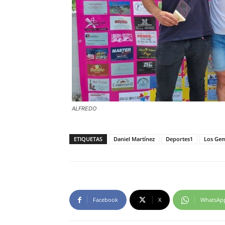
ALFREDO
ETIQUETAS
Daniel Martínez
Deportes1
Los Gem
Facebook
X
WhatsAp