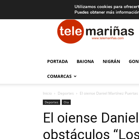
C
15
Aviso legal
Tarifas de publicidad
Oia
Utilizamos cookies para ofrecert
Puedes obtener más información
Telemariñas
PORTADA
BAIONA
NIGRÁN
GON
COMARCAS
Inicio
Deportes
El oiense Daniel Martínez Puertas
Deportes
Oia
El oiense Danie
obstáculos “Lo