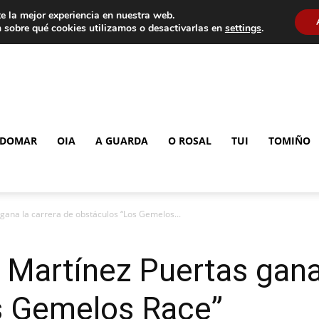
e la mejor experiencia en nuestra web.
 sobre qué cookies utilizamos o desactivarlas en
settings
.
DOMAR
OIA
A GUARDA
O ROSAL
TUI
TOMIÑO
 gana la carrera de obstáculos “Los Gemelos...
l Martínez Puertas gana
s Gemelos Race”