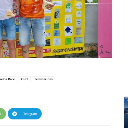
elos Race
Oia1
Telemariñas
p
Telegram