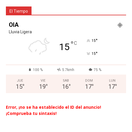
El Tiempo
OIA
Lluvia Ligera
°
15
°
C
15
°
15
100 %
5.7kmh
75 %
JUE
VIE
SAB
DOM
LUN
15
°
19
°
16
°
17
°
17
°
Error, ¡no se ha establecido el ID del anuncio!
¡Comprueba tu sintaxis!