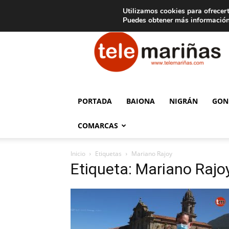
C
15
Aviso legal
Tarifas de publicidad
Oia
Utilizamos cookies para ofrecert
Puedes obtener más información
Telemariñas
PORTADA
BAIONA
NIGRÁN
GON
COMARCAS
Inicio
Etiquetas
Mariano Rajoy
Etiqueta: Mariano Rajo