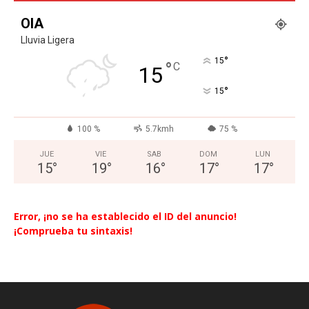
OIA
Lluvia Ligera
°
15
°
C
15
°
15
100 %
5.7kmh
75 %
JUE
VIE
SAB
DOM
LUN
15
°
19
°
16
°
17
°
17
°
Error, ¡no se ha establecido el ID del anuncio!
¡Comprueba tu sintaxis!