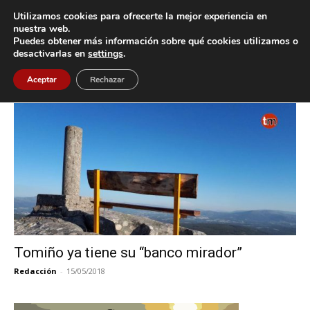
Utilizamos cookies para ofrecerte la mejor experiencia en
nuestra web.
Puedes obtener más información sobre qué cookies utilizamos o
Inicio
Etiquetas
Mirador do Alto do Tetón
desactivarlas en
settings
.
Etiqueta: Mirador do Alto do Tetón
Aceptar
Rechazar
Tomiño ya tiene su “banco mirador”
Redacción
-
15/05/2018