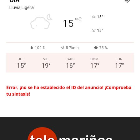
Lluvia Ligera
°
15
°
C
15
°
15
100 %
5.7kmh
75 %
JUE
VIE
SAB
DOM
LUN
15
°
19
°
16
°
17
°
17
°
Error, ¡no se ha establecido el ID del anuncio! ¡Comprueba
tu sintaxis!