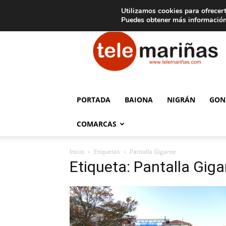
C
15
Aviso legal
Tarifas de publicidad
Oia
Utilizamos cookies para ofrecert
Puedes obtener más información
Telemariñas
PORTADA
BAIONA
NIGRÁN
GON
COMARCAS
Inicio
Etiquetas
Pantalla Gigante
Etiqueta: Pantalla Gig