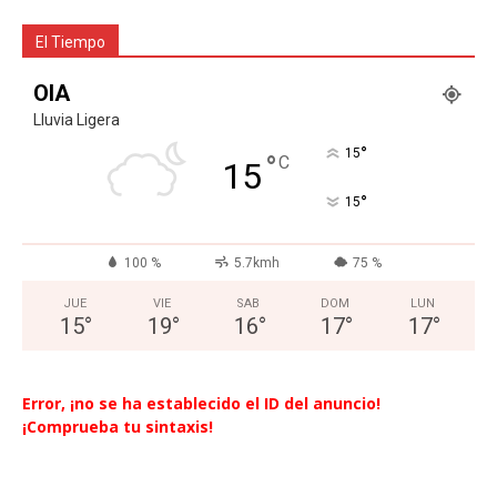
El Tiempo
OIA
Lluvia Ligera
°
15
°
C
15
°
15
100 %
5.7kmh
75 %
JUE
VIE
SAB
DOM
LUN
15
°
19
°
16
°
17
°
17
°
Error, ¡no se ha establecido el ID del anuncio!
¡Comprueba tu sintaxis!