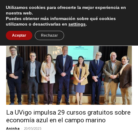
Utilizamos cookies para ofrecerte la mejor experiencia en
nuestra web.
Puedes obtener más información sobre qué cookies
Inicio
Etiquetas
Programa Empleaverde+
utilizamos o desactivarlas en
settings
.
Etiqueta: programa Empleaverde+
Aceptar
Rechazar
La UVigo impulsa 29 cursos gratuitos sobre
economía azul en el campo marino
Aninha
-
20/05/2025