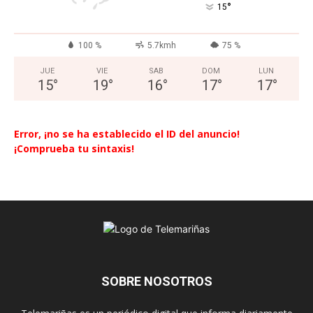
°
15
100 %
5.7kmh
75 %
JUE
VIE
SAB
DOM
LUN
15
°
19
°
16
°
17
°
17
°
Error, ¡no se ha establecido el ID del anuncio!
¡Comprueba tu sintaxis!
SOBRE NOSOTROS