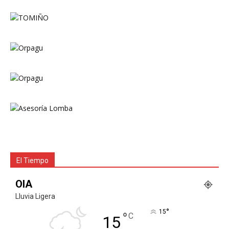
El Tiempo
OIA
Lluvia Ligera
°
15
°
C
15