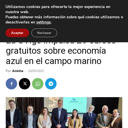
Utilizamos cookies para ofrecerte la mejor experiencia en
nuestra web.
Puedes obtener más información sobre qué cookies utilizamos o
Inicio
Cultura / Ocio
desactivarlas en
settings
.
Cultura / Ocio
Vigo
Aceptar
Rechazar
La UVigo impulsa 29 cursos
gratuitos sobre economía
azul en el campo marino
Por
Aninha
-
20/05/2025