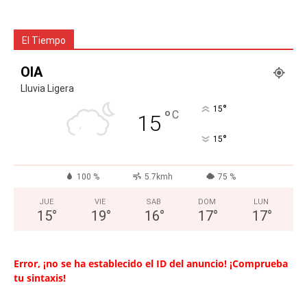
El Tiempo
OIA
Lluvia Ligera
°
15
°
C
15
°
15
100 %
5.7kmh
75 %
JUE
VIE
SAB
DOM
LUN
15
°
19
°
16
°
17
°
17
°
Error, ¡no se ha establecido el ID del anuncio! ¡Comprueba
tu sintaxis!