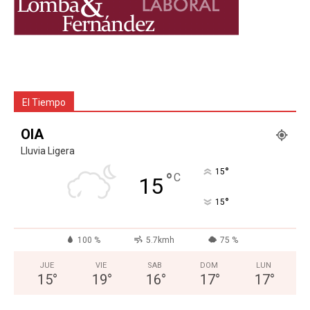
El Tiempo
OIA
Lluvia Ligera
°
15
°
C
15
°
15
100 %
5.7kmh
75 %
JUE
VIE
SAB
DOM
LUN
15
°
19
°
16
°
17
°
17
°