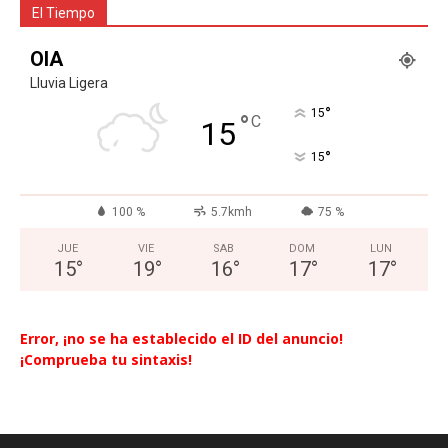
El Tiempo
OIA
Lluvia Ligera
°
15
°
C
15
°
15
100 %
5.7kmh
75 %
JUE
VIE
SAB
DOM
LUN
15
°
19
°
16
°
17
°
17
°
Error, ¡no se ha establecido el ID del anuncio!
¡Comprueba tu sintaxis!