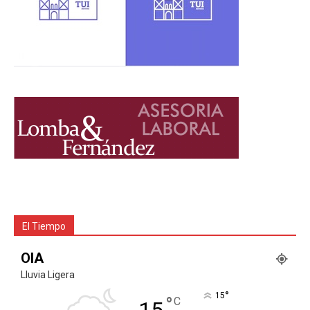
El Tiempo
OIA
Lluvia Ligera
°
15
°
C
15