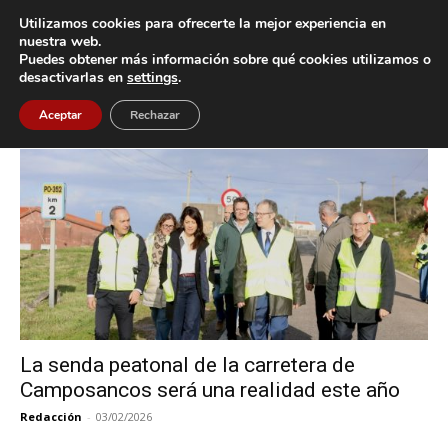
Utilizamos cookies para ofrecerte la mejor experiencia en
nuestra web.
Puedes obtener más información sobre qué cookies utilizamos o
Inicio
Etiquetas
Senda Peatonal
desactivarlas en
settings
.
Etiqueta: Senda Peatonal
Aceptar
Rechazar
La senda peatonal de la carretera de
Camposancos será una realidad este año
Redacción
-
03/02/2026