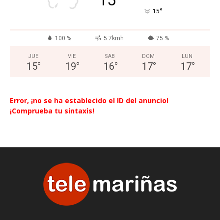
°
15
100 %
5.7kmh
75 %
JUE
VIE
SAB
DOM
LUN
15
°
19
°
16
°
17
°
17
°
Error, ¡no se ha establecido el ID del anuncio!
¡Comprueba tu sintaxis!