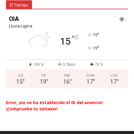
El Tiempo
OIA
Lluvia Ligera
°
15
°
C
15
°
15
100 %
5.7kmh
75 %
JUE
VIE
SAB
DOM
LUN
15
°
19
°
16
°
17
°
17
°
Error, ¡no se ha establecido el ID del anuncio!
¡Comprueba tu sintaxis!