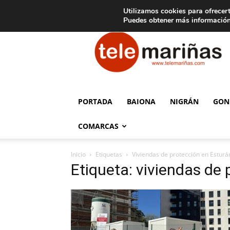
C
15
Aviso legal
Tarifas de publicidad
Oia
Utilizamos cookies para ofrecert
Puedes obtener más información
Telemariñas
PORTADA
BAIONA
NIGRÁN
GON
COMARCAS
Inicio
Etiquetas
Viviendas de protección en Esturá
Etiqueta: viviendas de