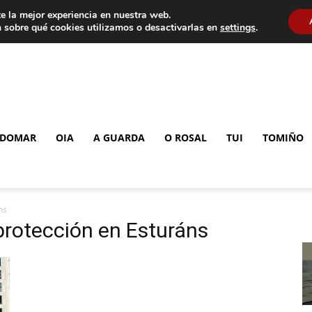
e la mejor experiencia en nuestra web.
 sobre qué cookies utilizamos o desactivarlas en
settings
.
DOMAR
OIA
A GUARDA
O ROSAL
TUI
TOMIÑO
ns
 protección en Esturáns