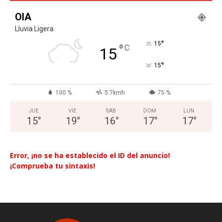
OIA
Lluvia Ligera
°
15
°
C
15
°
15
100 %
5.7kmh
75 %
JUE
VIE
SAB
DOM
LUN
15
°
19
°
16
°
17
°
17
°
Error, ¡no se ha establecido el ID del anuncio!
¡Comprueba tu sintaxis!