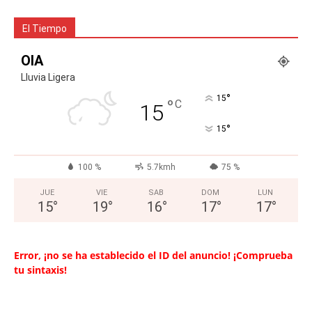
El Tiempo
OIA
Lluvia Ligera
°
15
°
C
15
°
15
100 %
5.7kmh
75 %
JUE
VIE
SAB
DOM
LUN
15
°
19
°
16
°
17
°
17
°
Error, ¡no se ha establecido el ID del anuncio! ¡Comprueba
tu sintaxis!