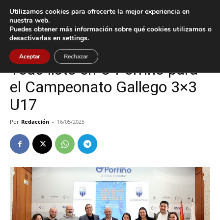
Utilizamos cookies para ofrecerte la mejor experiencia en
nuestra web.
Puedes obtener más información sobre qué cookies utilizamos o
Inicio
Deportes
desactivarlas en
settings
.
Deportes
O Porriño
Aceptar
Rechazar
Todo listo en O Porriño para
el Campeonato Gallego 3×3
U17
Por
Redacción
-
16/05/2025