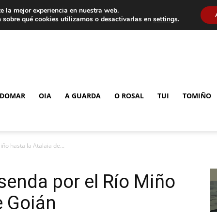
e la mejor experiencia en nuestra web.
 sobre qué cookies utilizamos o desactivarlas en
settings
.
DOMAR
OIA
A GUARDA
O ROSAL
TUI
TOMIÑO
ño hasta la Atalaia de...
senda por el Río Miño
e Goián