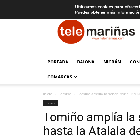
C
15
Aviso legal
Tarifas de publicidad
Oia
Utilizamos cookies para ofrecert
Puedes obtener más información
Telemariñas
PORTADA
BAIONA
NIGRÁN
GON
COMARCAS
Inicio
Tomiño
Tomiño amplía la senda por el Río Mi
Tomiño
Tomiño amplía la 
hasta la Atalaia d