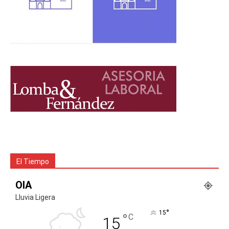
El Tiempo
OIA
Lluvia Ligera
°
15
°
C
15