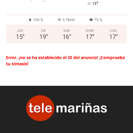
°
15
100 %
5.7kmh
75 %
JUE
VIE
SAB
DOM
LUN
15
°
19
°
16
°
17
°
17
°
Error, ¡no se ha establecido el ID del anuncio! ¡Comprueba
tu sintaxis!