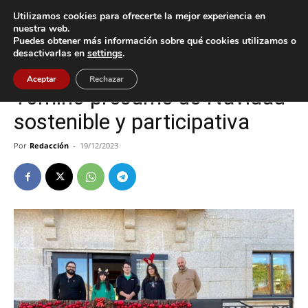
Utilizamos cookies para ofrecerte la mejor experiencia en
nuestra web.
Puedes obtener más información sobre qué cookies utilizamos o
Inicio
Cultura / Ocio
desactivarlas en
settings
.
Cultura / Ocio
Tomiño
Aceptar
Rechazar
Tomiño presume de Navidad
sostenible y participativa
Por
Redacción
-
19/12/2023