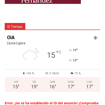
El Tiempo
OIA
Lluvia Ligera
°
15
°
C
15
°
15
100 %
5.7kmh
75 %
JUE
VIE
SAB
DOM
LUN
15
°
19
°
16
°
17
°
17
°
Error, ¡no se ha establecido el ID del anuncio! ¡Comprueba