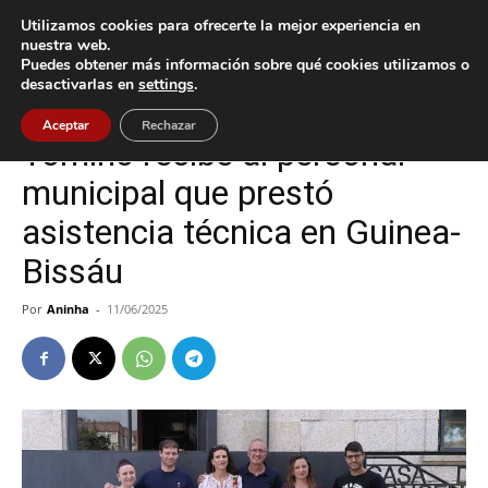
Utilizamos cookies para ofrecerte la mejor experiencia en
nuestra web.
Puedes obtener más información sobre qué cookies utilizamos o
Inicio
Cultura / Ocio
desactivarlas en
settings
.
Cultura / Ocio
Tomiño
Aceptar
Rechazar
Tomiño recibe al personal
municipal que prestó
asistencia técnica en Guinea-
Bissáu
Por
Aninha
-
11/06/2025