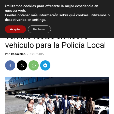
Utilizamos cookies para ofrecerte la mejor experiencia en
nuestra web.
Puedes obtener más información sobre qué cookies utilizamos o
Inicio
Tomiño
desactivarlas en
settings
.
Tomiño
Aceptar
Rechazar
Tomiño recibe un nuevo
vehículo para la Policía Local
Por
Redacción
-
23/07/2015