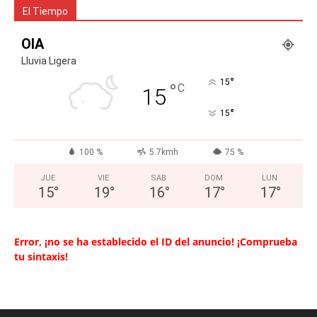
El Tiempo
OIA
Lluvia Ligera
°
15
°
C
15
°
15
100 %
5.7kmh
75 %
JUE
VIE
SAB
DOM
LUN
15
°
19
°
16
°
17
°
17
°
Error, ¡no se ha establecido el ID del anuncio! ¡Comprueba
tu sintaxis!