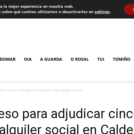
e la mejor experiencia en nuestra web.
 sobre qué cookies utilizamos o desactivarlas en
settings
.
DOMAR
OIA
A GUARDA
O ROSAL
TUI
TOMIÑO
car cinco viviendas municipales de alquiler social...
ceso para adjudicar cin
lquiler social en Calde