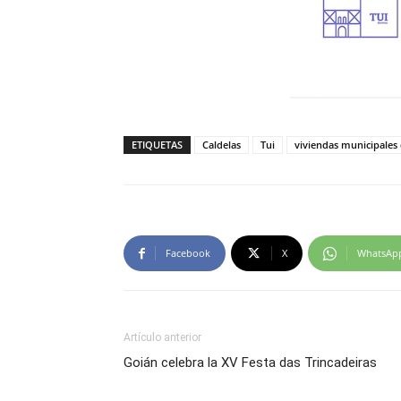
ETIQUETAS
Caldelas
Tui
viviendas municipales d
Facebook
X
WhatsAp
Artículo anterior
Goián celebra la XV Festa das Trincadeiras