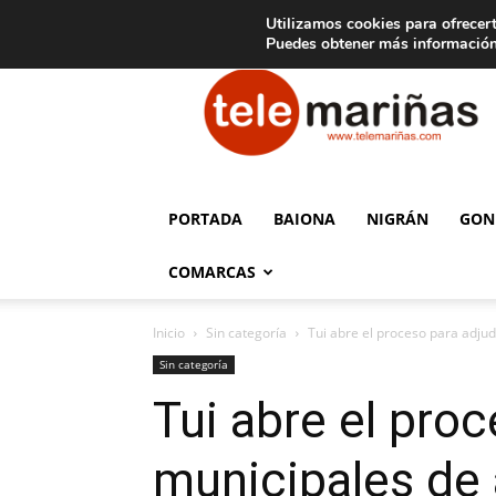
C
15
Aviso legal
Tarifas de publicidad
Oia
Utilizamos cookies para ofrecert
Puedes obtener más información
Telemariñas
PORTADA
BAIONA
NIGRÁN
GON
COMARCAS
Inicio
Sin categoría
Tui abre el proceso para adjudi
Sin categoría
Tui abre el pro
municipales de a