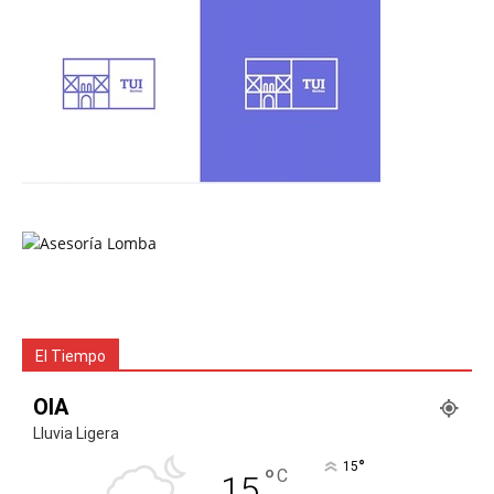
El Tiempo
OIA
Lluvia Ligera
°
15
°
C
15