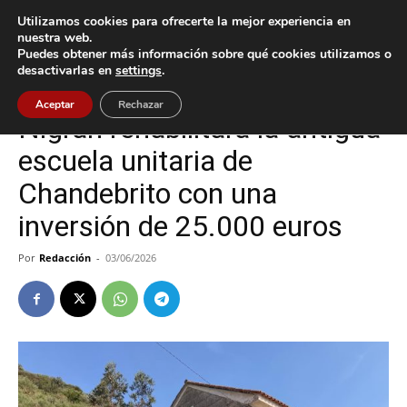
Utilizamos cookies para ofrecerte la mejor experiencia en
nuestra web.
Puedes obtener más información sobre qué cookies utilizamos o
Inicio
Nigrán
desactivarlas en
settings
.
Nigrán
Aceptar
Rechazar
Nigrán rehabilitará la antigua
escuela unitaria de
Chandebrito con una
inversión de 25.000 euros
Por
Redacción
-
03/06/2026