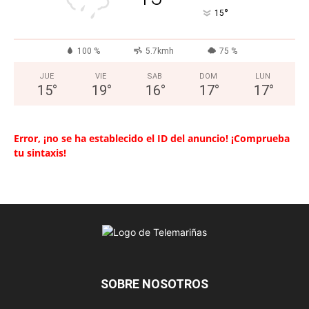
°
15
100 %
5.7kmh
75 %
JUE
VIE
SAB
DOM
LUN
15
°
19
°
16
°
17
°
17
°
Error, ¡no se ha establecido el ID del anuncio! ¡Comprueba
tu sintaxis!
SOBRE NOSOTROS