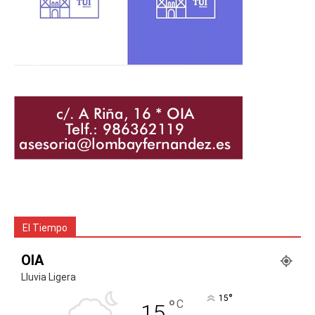
El Tiempo
OIA
Lluvia Ligera
°
15
°
C
15