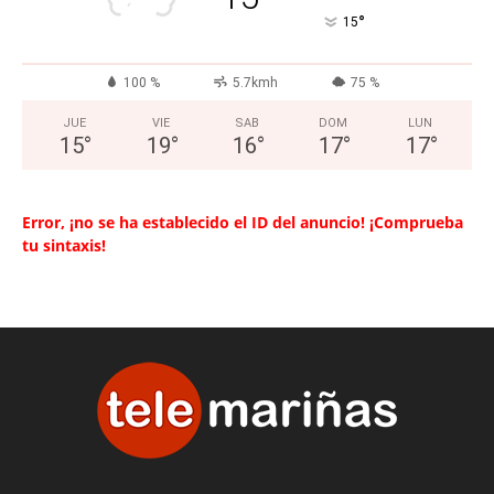
°
15
100 %
5.7kmh
75 %
JUE
VIE
SAB
DOM
LUN
15
°
19
°
16
°
17
°
17
°
Error, ¡no se ha establecido el ID del anuncio! ¡Comprueba
tu sintaxis!