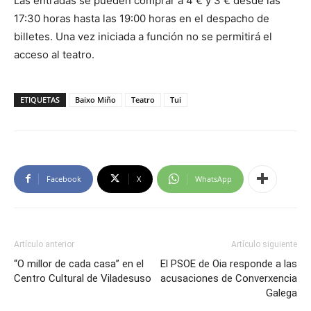
Las entradas se pueden comprar a 4 € y 3 € desde las
17:30 horas hasta las 19:00 horas en el despacho de
billetes. Una vez iniciada a función no se permitirá el
acceso al teatro.
ETIQUETAS
Baixo Miño
Teatro
Tui
Facebook
X
WhatsApp
Artículo anterior
Artículo siguiente
“O millor de cada casa” en el
El PSOE de Oia responde a las
Centro Cultural de Viladesuso
acusaciones de Converxencia
Galega