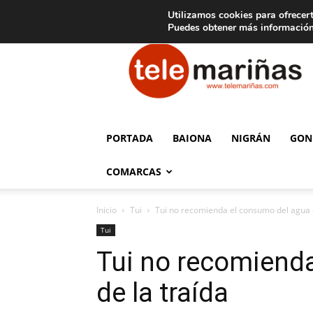
C
15
Aviso legal
Tarifas de publicidad
Oia
Utilizamos cookies para ofrecert
Puedes obtener más información
Telemariñas
PORTADA
BAIONA
NIGRÁN
GON
COMARCAS
Inicio
Tui
Tui no recomienda el consumo del agua d
Tui
Tui no recomiend
de la traída