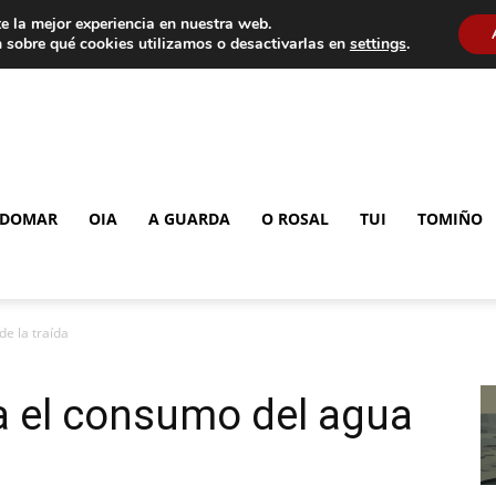
e la mejor experiencia en nuestra web.
 sobre qué cookies utilizamos o desactivarlas en
settings
.
DOMAR
OIA
A GUARDA
O ROSAL
TUI
TOMIÑO
e la traída
a el consumo del agua