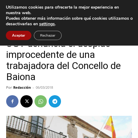
Utilizamos cookies para ofrecerte la mejor experiencia en
nuestra web.
Puedes obtener más información sobre qué cookies utilizamos o
Inicio
Baiona
desactivarlas en
settings
.
Baiona
Política
Aceptar
Rechazar
UGT denuncia el despido
improcedente de una
trabajadora del Concello de
Baiona
Por
Redacción
-
06/03/2018