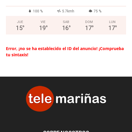
100 %
5.7kmh
75 %
JUE
VIE
SAB
DOM
LUN
15
°
19
°
16
°
17
°
17
°
Error, ¡no se ha establecido el ID del anuncio! ¡Comprueba
tu sintaxis!