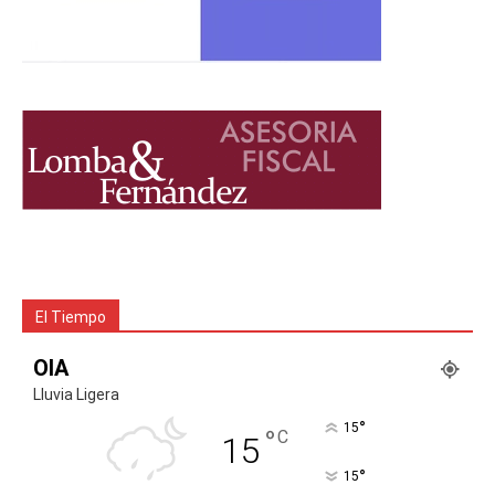
El Tiempo
OIA
Lluvia Ligera
°
15
°
C
15
°
15