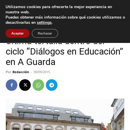
Utilizamos cookies para ofrecerte la mejor experiencia en
nuestra web.
Puedes obtener más información sobre qué cookies utilizamos o
Inicio
A Guarda
desactivarlas en
settings
.
A Guarda
Aceptar
Rechazar
Última tertulia dentro del
ciclo “Diálogos en Educación”
en A Guarda
Por
Redacción
-
09/09/2015