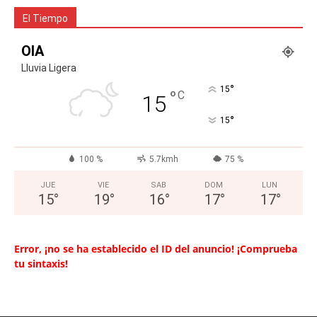
El Tiempo
OIA
Lluvia Ligera
°
15
°
C
15
°
15
100 %
5.7kmh
75 %
JUE
VIE
SAB
DOM
LUN
15
°
19
°
16
°
17
°
17
°
Error, ¡no se ha establecido el ID del anuncio! ¡Comprueba
tu sintaxis!