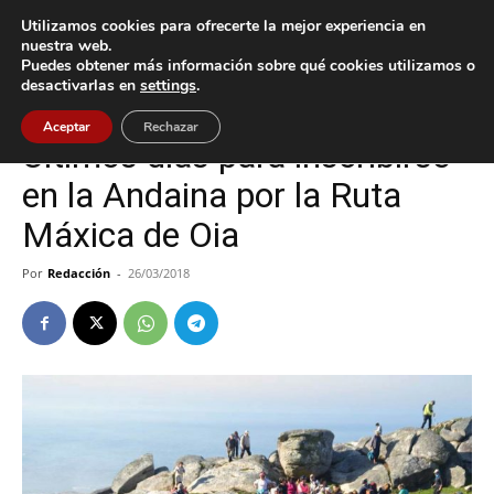
Utilizamos cookies para ofrecerte la mejor experiencia en
nuestra web.
Puedes obtener más información sobre qué cookies utilizamos o
Inicio
Cultura / Ocio
desactivarlas en
settings
.
Cultura / Ocio
Oia
Aceptar
Rechazar
Últimos días para inscribirse
en la Andaina por la Ruta
Máxica de Oia
Por
Redacción
-
26/03/2018