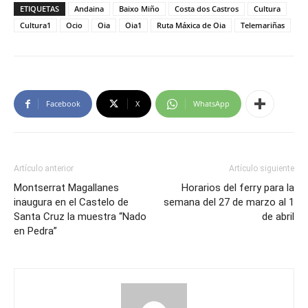
ETIQUETAS
Andaina
Baixo Miño
Costa dos Castros
Cultura
Cultura1
Ocio
Oia
Oia1
Ruta Máxica de Oia
Telemariñas
Facebook
X
WhatsApp
Artículo anterior
Artículo siguiente
Montserrat Magallanes
Horarios del ferry para la
inaugura en el Castelo de
semana del 27 de marzo al 1
Santa Cruz la muestra “Nado
de abril
en Pedra”