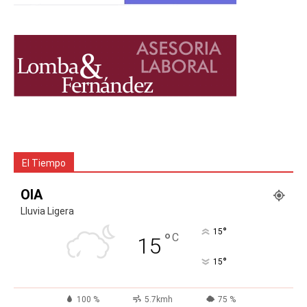
El Tiempo
OIA
Lluvia Ligera
°
15
°
C
15
°
15
100 %
5.7kmh
75 %