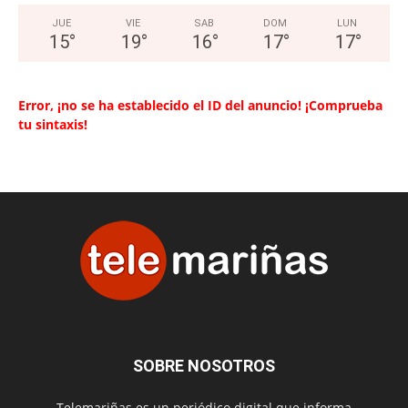
JUE
VIE
SAB
DOM
LUN
15
°
19
°
16
°
17
°
17
°
Error, ¡no se ha establecido el ID del anuncio! ¡Comprueba
tu sintaxis!
SOBRE NOSOTROS
Telemariñas es un periódico digital que informa