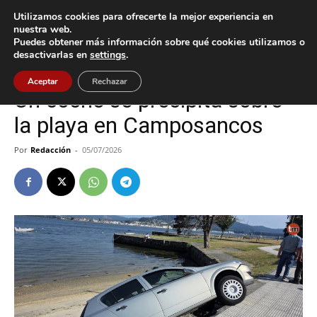
Utilizamos cookies para ofrecerte la mejor experiencia en
nuestra web.
Puedes obtener más información sobre qué cookies utilizamos o
Inicio
A Guarda
desactivarlas en
settings
.
A Guarda
Sucesos
Aceptar
Rechazar
Un coche se precipita sobre
la playa en Camposancos
Por
Redacción
-
05/07/2026