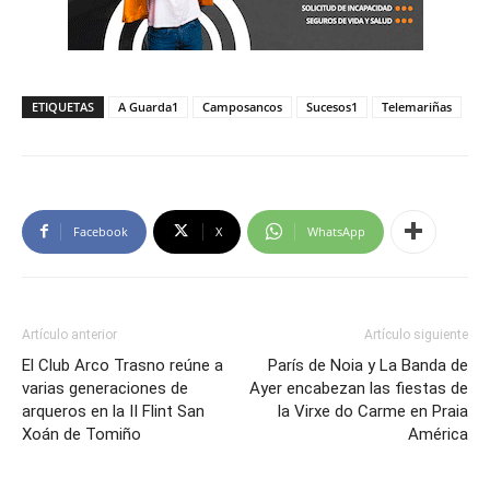
ETIQUETAS
A Guarda1
Camposancos
Sucesos1
Telemariñas
Facebook
X
WhatsApp
Artículo anterior
Artículo siguiente
El Club Arco Trasno reúne a
París de Noia y La Banda de
varias generaciones de
Ayer encabezan las fiestas de
arqueros en la II Flint San
la Virxe do Carme en Praia
Xoán de Tomiño
América