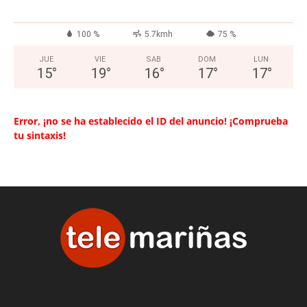
100 %
5.7kmh
75 %
JUE
VIE
SAB
DOM
LUN
15
°
19
°
16
°
17
°
17
°
Error, ¡no se ha establecido el ID del anuncio! ¡Comprueba
tu sintaxis!