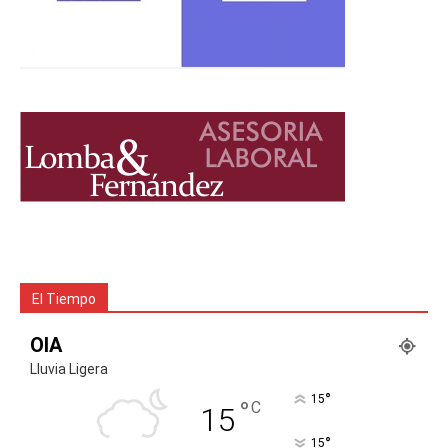
El Tiempo
OIA
Lluvia Ligera
°
15
°
C
15
°
15