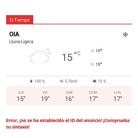
El Tiempo
OIA
Lluvia Ligera
°
15
°
C
15
°
15
100 %
5.7kmh
75 %
JUE
VIE
SAB
DOM
LUN
15
°
19
°
16
°
17
°
17
°
Error, ¡no se ha establecido el ID del anuncio! ¡Comprueba
tu sintaxis!