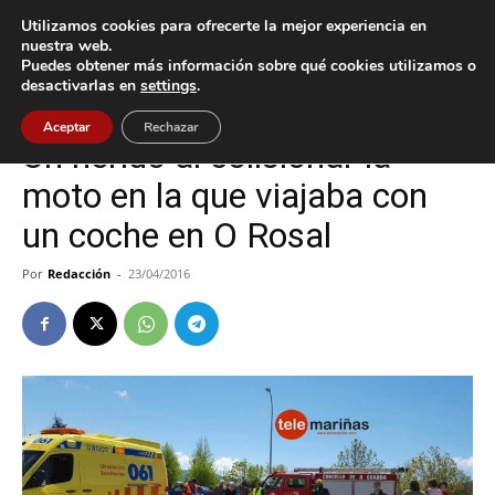
Utilizamos cookies para ofrecerte la mejor experiencia en
nuestra web.
Puedes obtener más información sobre qué cookies utilizamos o
Inicio
O Rosal
desactivarlas en
settings
.
O Rosal
Sucesos
Aceptar
Rechazar
Un herido al colisionar la
moto en la que viajaba con
un coche en O Rosal
Por
Redacción
-
23/04/2016